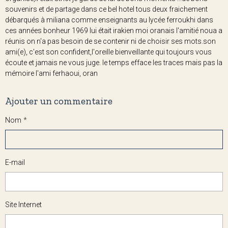
souvenirs et de partage dans ce bel hotel tous deux fraichement
débarqués à miliana comme enseignants au lycée ferroukhi dans
ces années bonheur 1969 lui était irakien moi oranais l'amitié noua a
réunis on n'a pas besoin de se contenir ni de choisir ses mots.son
ami(e), c'est son confident,l'oreille bienveillante qui toujours vous
écoute et jamais ne vous juge. le temps efface les traces mais pas la
mémoire l'ami ferhaoui, oran
Ajouter un commentaire
Nom
E-mail
Site Internet