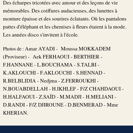
Des écharpes tricotées avec amour et des leçons de vie
mémorables. Des coiffures audacieuses, des lunettes à
monture épaisse et des sourires éclatants. Où les pantalons
pattes d'éléphant et les chemises à fleurs étaient à la mode.
Les années disco s'invitent à l'école.
Amar AYADI - Moussa MOKKADEM
Photos de :
(Proviseur) - Aek FERHAOUI - BERTHIER -
F.HANNANE - L.BOUCHAMA - S.TALBI -
K.AKLOUCHI - F.AKLOUCHI - S.HENNAD -
R.BELBLIDIA - Nedjma - Z.FERROUKHI -
N.BOUABDELLAH - H.IKHLEF - F/Z CHAHDAOUI -
H.HALFAOUI - Z.SAÏD - M.MADJI - H.MELIANI -
D.RANDI - F/Z DJIROUNE - D.BENMERAD - Mme
KHERIAN.