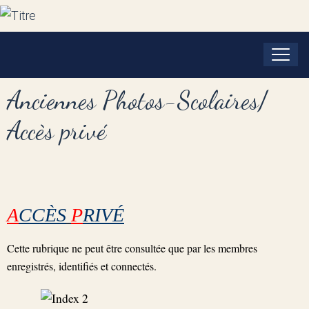
Anciennes Photos-Scolaires/
Accès privé
A
CC
È
S
P
RIV
É
Cette rubrique ne peut être consultée que par les membres
enregistrés, identifiés et connectés.