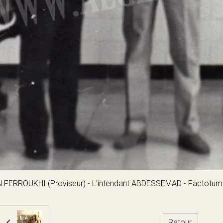
N.FERROUKHI (Proviseur) - L'intendant ABDESSEMAD - Factotum
Retour