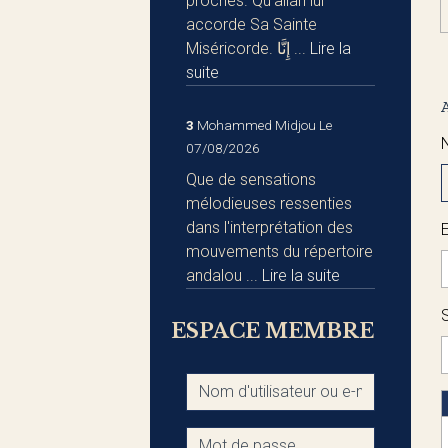
proches. Qu'allah lui
accorde Sa Sainte
Miséricorde. إِنَّا ...
Lire la
suite
3
Mohammed Midjou
Le
07/08/2026
Que de sensations
mélodieuses ressenties
dans l'interprétation des
mouvements du répertoire
andalou ...
Lire la suite
S
ESPACE MEMBRE