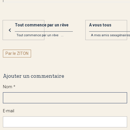
Tout commence par un rêve
A vous tous
________________________________________
____________________________
Tout commence par un rêve ...
A mes amis sexagénaires, 
Par le ZITON
Ajouter un commentaire
Nom
E-mail