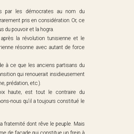
sées par les démocrates au nom du
arement pris en considération. Or, ce
us du pouvoir et la hogra.
après la révolution tunisienne et le
rienne résonne avec autant de force
rde à ce que les anciens partisans du
ansition qui renouerait insidieusement
e, prédation, etc.).
x haute, est tout le contraire du
s-nous qu’il a toujours constitué le
la fraternité dont rêve le peuple. Mais
isme de façade qui constitue un frein à