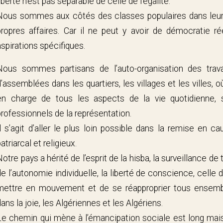
liberté n’est pas séparable de celle de l’égalité.
Nous sommes aux côtés des classes populaires dans leur
propres affaires. Car il ne peut y avoir de démocratie r
aspirations spécifiques.
Nous sommes partisans de l’auto-organisation des trava
d’assemblées dans les quartiers, les villages et les villes, o
en charge de tous les aspects de la vie quotidienne, 
professionnels de la représentation.
Il s’agit d’aller le plus loin possible dans la remise en cau
atriarcal et religieux.
Notre pays a hérité de l’esprit de la hisba, la surveillance d
de l’autonomie individuelle, la liberté de conscience, celle 
mettre en mouvement et de se réapproprier tous ensemble
dans la joie, les Algériennes et les Algériens.
Le chemin qui mène à l’émancipation sociale est long mais i