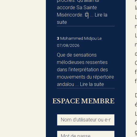
proches. Qu'allah lui
accorde Sa Sainte
Miséricorde. إِنَّا ...
Lire la
suite
3
Mohammed Midjou
Le
07/08/2026
Que de sensations
mélodieuses ressenties
dans l'interprétation des
mouvements du répertoire
andalou ...
Lire la suite
ESPACE MEMBRE