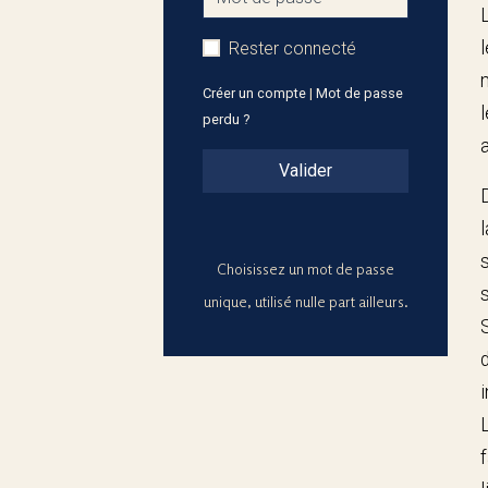
Rester connecté
Créer un compte
|
Mot de passe
perdu ?
Valider
Choisissez un mot de passe
unique, utilisé nulle part ailleurs.
i