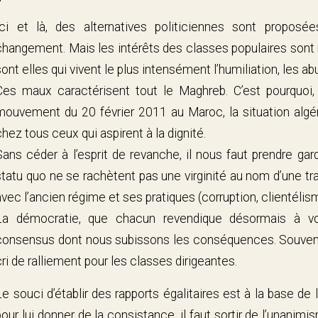
Ici et là, des alternatives politiciennes sont propo
changement. Mais les intérêts des classes populaires sont r
sont elles qui vivent le plus intensément l’humiliation, les ab
Ces maux caractérisent tout le Maghreb. C’est pourquoi, 
mouvement du 20 février 2011 au Maroc, la situation algé
chez tous ceux qui aspirent à la dignité.
Sans céder à l’esprit de revanche, il nous faut prendre ga
statu quo ne se rachètent pas une virginité au nom d’une tr
avec l’ancien régime et ses pratiques (corruption, clientélism
La démocratie, que chacun revendique désormais à voi
consensus dont nous subissons les conséquences. Souvenon
cri de ralliement pour les classes dirigeantes.
Le souci d’établir des rapports égalitaires est à la base de 
pour lui donner de la consistance, il faut sortir de l’unanim