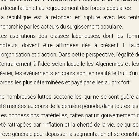
la décantation et au regroupement des forces populaires.
La république est à refonder, en rupture avec les tent
monarchie par les acteurs du surgissement populaire.
Les aspirations des classes laborieuses, dont les fem
moteurs, doivent être affirmées dès à présent. Il fau
d’organisation et d’action. Dans cette perspective, l’égalité 
Contrairement à l’idée selon laquelle les Algériennes et les
février, les événements en cours sont en réalité le fruit d’
forces les plus déterminées et payé par elles au prix fort.
De nombreuses luttes sectorielles, qui ne se sont guère ave
été menées au cours de la dernière période, dans toutes les
Les concessions matérielles, faites par un gouvernement dé
été rattrapées par l’inflation et la cherté de la vie, ce qui 
grève générale pour dépasser la segmentation et se constit