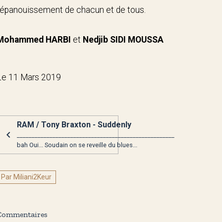
l’épanouissement de chacun et de tous.
Mohammed HARBI
et
Nedjib SIDI MOUSSA
Le 11 Mars 2019
RAM / Tony Braxton - Suddenly
_____________________________________________________
bah Oui... Soudain on se reveille du blues...
Par Miliani2Keur
Commentaires