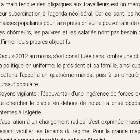
La main tendue des oligarques aux travailleurs est un mar
leur subordination à l’agenda néolibéral. Car ce sont les
masses populaires pour faire pression sur le pouvoir afin de 
les chômeurs, les pauvres et les salariés n’ont pas besoin d
affirmer leurs propres objectifs.
Depuis 2012 au moins, s’est constituée dans l’ombre une c
la politique en uniforme, le président et sa famille, ainsi qu
soutenu l’appel à un quatrième mandat puis à un cinquièm
sursaut populaire.
Soyons vigilants : l’épouvantail d’une ingérence de forces ex
de chercher le diable en dehors de nous. La crise oppos
nternes à l’Algérie.
L’aspiration à un changement radical s’est exprimée mass
faisant vaciller les tenants du régime. Pour la grande maj