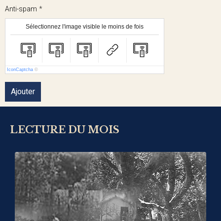
Anti-spam
Sélectionnez l'image visible le moins de fois
IconCaptcha
©
Ajouter
LECTURE DU MOIS