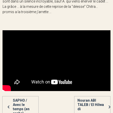
sont dans un silence incroyable, sauf A. qui viens énerver le cadet ...
La grâce ... à la mesure de cette reprise de la "déesse" Chitra...
promis a la troisième j'arrette ...
SAPHO /
Nouran ABI
Avec le
TALEB / El Hilwa
temps (en
di