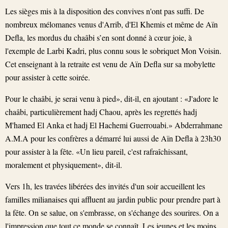
Les sièges mis à la disposition des convives n'ont pas suffi. De
nombreux mélomanes venus d'Arrib, d'El Khemis et même de Aïn
Defla, les mordus du chaâbi s’en sont donné à cœur joie, à
l'exemple de Larbi Kadri, plus connu sous le sobriquet Mon Voisin.
Cet enseignant à la retraite est venu de Aïn Defla sur sa mobylette
pour assister à cette soirée.
Pour le chaâbi, je serai venu à pied», dit-il, en ajoutant : «J'adore le
chaâbi, particulièrement hadj Chaou, après les regrettés hadj
M'hamed El Anka et hadj El Hachemi Guerrouabi.» Abderrahmane
A.M.A pour les confrères a démarré lui aussi de Aïn Defla à 23h30
pour assister à la fête. «Un lieu pareil, c'est rafraîchissant,
moralement et physiquement», dit-il.
Vers 1h, les travées libérées des invités d'un soir accueillent les
familles milianaises qui affluent au jardin public pour prendre part à
la fête. On se salue, on s'embrasse, on s'échange des sourires. On a
l'impression que tout ce monde se connaît. Les jeunes et les moins