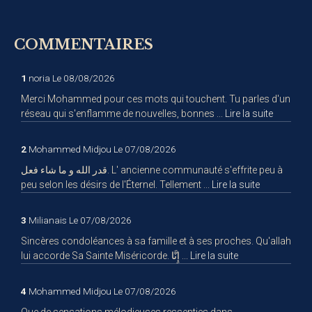
COMMENTAIRES
1
noria
Le 08/08/2026
Merci Mohammed pour ces mots qui touchent. Tu parles d'un
réseau qui s'enflamme de nouvelles, bonnes ...
Lire la suite
2
Mohammed Midjou
Le 07/08/2026
قدر الله و ما شاء فعل. L' ancienne communauté s'effrite peu à
peu selon les désirs de l'Éternel. Tellement ...
Lire la suite
3
Milianais
Le 07/08/2026
Sincères condoléances à sa famille et à ses proches. Qu'allah
lui accorde Sa Sainte Miséricorde. إِنَّا ...
Lire la suite
4
Mohammed Midjou
Le 07/08/2026
Que de sensations mélodieuses ressenties dans