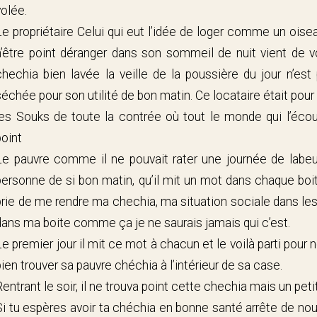
volée.
Le propriétaire Celui qui eut l’idée de loger comme un oise
n’être point déranger dans son sommeil de nuit vient de v
chechia bien lavée la veille de la poussière du jour n’est p
séchée pour son utilité de bon matin. Ce locataire était po
les Souks de toute la contrée où tout le monde qui l’écou
point
Le pauvre comme il ne pouvait rater une journée de labeu
personne de si bon matin, qu’il mit un mot dans chaque boit
prie de me rendre ma chechia, ma situation sociale dans le
dans ma boite comme ça je ne saurais jamais qui c’est.
Le premier jour il mit ce mot à chacun et le voilà parti pour n
bien trouver sa pauvre chéchia à l’intérieur de sa case.
Rentrant le soir, il ne trouva point cette chechia mais un pet
Si tu espères avoir ta chéchia en bonne santé arrête de nou