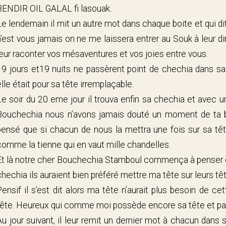
BENDIR OIL GALAL fi lasouak.
Le lendemain il mit un autre mot dans chaque boite et qui dit
n’est vous jamais on ne me laissera entrer au Souk à leur di
leur raconter vos mésaventures et vos joies entre vous.
19 jours et19 nuits ne passèrent point de chechia dans sa 
elle était pour sa tête irremplaçable.
Le soir du 20 eme jour il trouva enfin sa chechia et avec un
Bouchechia nous n’avons jamais douté un moment de ta 
pensé que si chacun de nous la mettra une fois sur sa têt
comme la tienne qui en vaut mille chandelles.
Et là notre cher Bouchechia Stamboul commença à penser et
chechia ils auraient bien préféré mettre ma tête sur leurs tê
Pensif il s’est dit alors ma tête n’aurait plus besoin de ce
tête. Heureux qui comme moi possède encore sa tête et par
Au jour suivant, il leur remit un dernier mot à chacun dans 