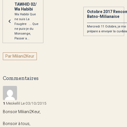
TAWHID 02/
Wa Habibi
Octobre 2017 Rencon
Wa Habibi Que
Batno-Milianaise
ne suis La
____________________________
Fougère ... Que
Mercredi 11 Octobre, je me
ne puis-je du
prépare a envoyer la cuv&ea
Monsenge,
Passer a...
Par Miliani2Keur
Commentaires
1
Meskellil
Le 03/10/2015
Bonsoir Miliani2Keur,
Bonsoir à tous,