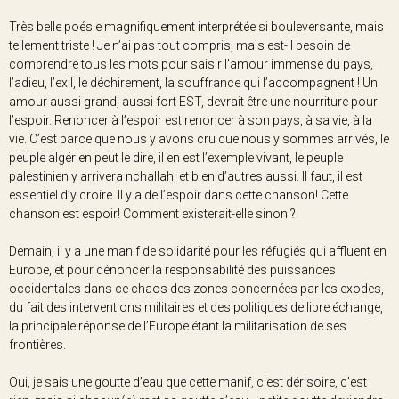
Très belle poésie magnifiquement interprétée si bouleversante, mais
tellement triste ! Je n’ai pas tout compris, mais est-il besoin de
comprendre tous les mots pour saisir l’amour immense du pays,
l’adieu, l’exil, le déchirement, la souffrance qui l’accompagnent ! Un
amour aussi grand, aussi fort EST, devrait être une nourriture pour
l’espoir. Renoncer à l’espoir est renoncer à son pays, à sa vie, à la
vie. C’est parce que nous y avons cru que nous y sommes arrivés, le
peuple algérien peut le dire, il en est l’exemple vivant, le peuple
palestinien y arrivera nchallah, et bien d’autres aussi. Il faut, il est
essentiel d’y croire. Il y a de l’espoir dans cette chanson! Cette
chanson est espoir! Comment existerait-elle sinon ?
Demain, il y a une manif de solidarité pour les réfugiés qui affluent en
Europe, et pour dénoncer la responsabilité des puissances
occidentales dans ce chaos des zones concernées par les exodes,
du fait des interventions militaires et des politiques de libre échange,
la principale réponse de l’Europe étant la militarisation de ses
frontières.
Oui, je sais une goutte d’eau que cette manif, c'est dérisoire, c’est