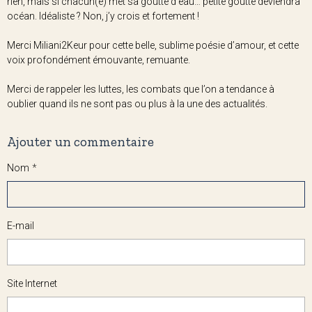
rien, mais si chacun(e) met sa goutte d’eau… petite goutte deviendra
océan. Idéaliste ? Non, j’y crois et fortement !
Merci Miliani2Keur pour cette belle, sublime poésie d’amour, et cette
voix profondément émouvante, remuante.
Merci de rappeler les luttes, les combats que l’on a tendance à
oublier quand ils ne sont pas ou plus à la une des actualités.
Ajouter un commentaire
Nom
E-mail
Site Internet