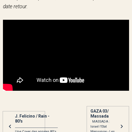
date retour.
GAZA 03/
J. Felicino / Rain -
Massada
80's
MASSADA :
_____________________________
Israel l'Etat
Une Cover des années 80's
Mensonge - Les