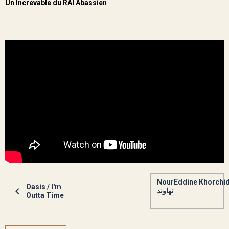
Un Increvable du RAI Abassien
NourEddine Khorchid / ة
Oasis / I'm
نهاوند
Outta Time
____________________________