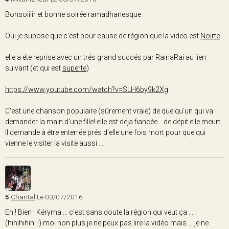
Bonsoiiiir et bonne soirée ramadhanesque
Oui je supose que c'est pour cause de région que la video est
Noirte
elle a éte reprise avec un trés grand succés par RainaRai au lien
suivant (et qui est
superte
)
https://www.youtube.com/watch?v=SLH6by9k2Xg
C'est une chanson populaire (sûrement vraie) de quelqu'un qui va
demander la main d'une fille! elle est déja fiancée... de dépit elle meurt.
Il demande à étre enterrée prés d'elle une fois mort pour que qui
vienne le visiter la visite aussi ...
5
Chantal
Le 03/07/2016
Eh ! Bien ! Kéryma ... c'est sans doute la région qui veut ça ...
(hihihihihi !) moi non plus je ne peux pas lire la vidéo mais ... je ne