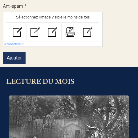
Anti-spam
Sélectionnez l'image visible le moins de fois
IconCaptcha
©
Ajouter
LECTURE DU MOIS