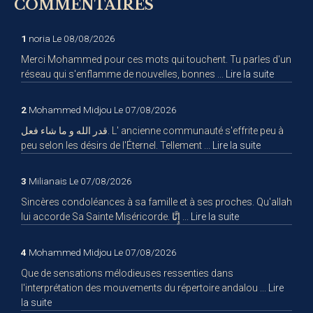
COMMENTAIRES
1
noria
Le 08/08/2026
Merci Mohammed pour ces mots qui touchent. Tu parles d'un
réseau qui s'enflamme de nouvelles, bonnes ...
Lire la suite
2
Mohammed Midjou
Le 07/08/2026
قدر الله و ما شاء فعل. L' ancienne communauté s'effrite peu à
peu selon les désirs de l'Éternel. Tellement ...
Lire la suite
3
Milianais
Le 07/08/2026
Sincères condoléances à sa famille et à ses proches. Qu'allah
lui accorde Sa Sainte Miséricorde. إِنَّا ...
Lire la suite
4
Mohammed Midjou
Le 07/08/2026
Que de sensations mélodieuses ressenties dans
l'interprétation des mouvements du répertoire andalou ...
Lire
la suite