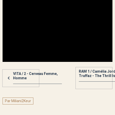
RAM 1 / Camélia Jord
VITA / 2 - Cerveau Femme,
Truffaz - The Thrill 
Homme
____________________________
______________________________________
Par Miliani2Keur