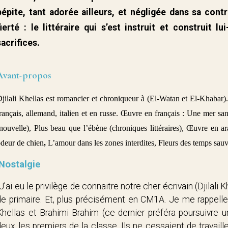
pépite, tant adorée ailleurs, et négligée dans sa con
fierté : le littéraire qui s’est instruit et construit 
sacrifices.
Avant-propos
jilali Khellas est romancier et chroniqueur à (El-Watan et El-Khabar).
rançais, allemand, italien et en russe. Œuvre en français : Une mer 
nouvelle), Plus beau que l’ébène (chroniques littéraires), Œuvre en 
deur de chien
,
L’amour dans les zones interdites, Fleurs des temps sau
Nostalgie
J’ai eu le privilège de connaitre notre cher écrivain (Djilali
de primaire. Et, plus précisément en CM1A. Je me rappelle e
Khellas et Brahimi Brahim (ce dernier préféra poursuivre un
deux les premiers de la classe. Ils ne cessaient de travaille