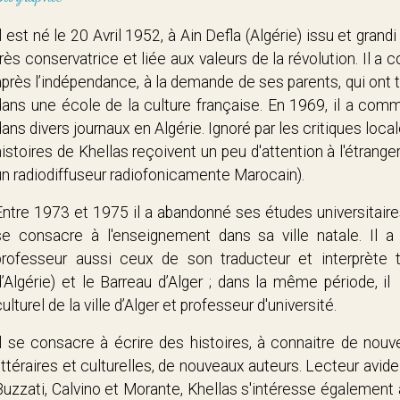
Il est né le 20 Avril 1952, à Ain Defla (Algérie) issu et gra
très conservatrice et liée aux valeurs de la révolution. Il a
après l’indépendance, à la demande de ses parents, qui ont
dans une école de la culture française. En 1969, il a com
dans divers journaux en Algérie. Ignoré par les critiques loca
histoires de Khellas reçoivent un peu d'attention à l'étrang
un radiodiffuseur radiofonicamente Marocain).
Entre 1973 et 1975 il a abandonné ses études universitaires p
se consacre à l'enseignement dans sa ville natale. Il 
professeur aussi ceux de son traducteur et interprète t
d’Algérie) et le Barreau d’Alger ; dans la même période, il
culturel de la ville d’Alger et professeur d'université.
Il se consacre à écrire des histoires, à connaitre de no
littéraires et culturelles, de nouveaux auteurs. Lecteur avide
Buzzati, Calvino et Morante, Khellas s'intéresse également à