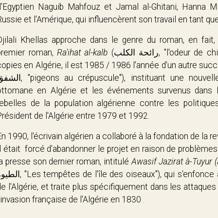
(l'Egyptien Naguib Mahfouz et Jamal al-Ghitani, Hanna Mi
Russie et l'Amérique, qui influencèrent son travail en tant qu
Djilali Khellas approche dans le genre du roman, en fait,
premier roman,
Ra'ihat al-kalb
(
رائحة الكلب
, "l'odeur de c
copies en Algérie, il est 1985 / 1986 l'année d'un autre succè
الشفق
, "pigeons au crépuscule"), instituant une nouve
ottomane en Algérie et les événements survenus dans l
rebelles de la population algérienne contre les politiqu
Président de l'Algérie entre 1979 et 1992.
En 1990, l'écrivain algérien a collaboré à la fondation de la 
Il était forcé d'abandonner le projet en raison de problèmes 
la presse son dernier roman, intitulé
Awasif Jazirat à-Tuyur 
الطيور
, "Les tempêtes de l'île des oiseaux"), qui s'enfonce
de l'Algérie, et traite plus spécifiquement dans les attaque
l'invasion française de l'Algérie en 1830 .