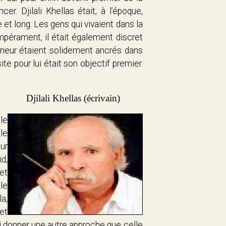
r. Djilali Khellas était, à l’époque,
re et long. Les gens qui vivaient dans la
mpérament, il était également discret
onneur étaient solidement ancrés dans
te pour lui était son objectif premier.
Djilali Khellas (écrivain)
le
le
ur
d,
et
le
a,
et
ui donner une autre approche que celle