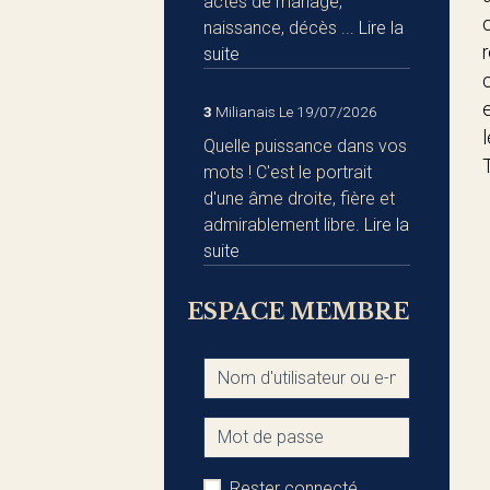
actes de mariage,
naissance, décès ...
Lire la
suite
3
Milianais
Le 19/07/2026
Quelle puissance dans vos
mots ! C'est le portrait
d'une âme droite, fière et
admirablement libre.
Lire la
suite
ESPACE MEMBRE
Rester connecté