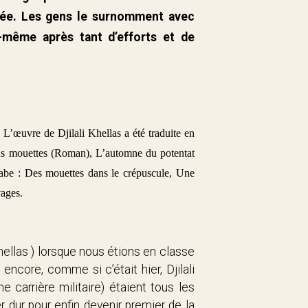
trée. Les gens le surnomment avec
lui-même après tant d’efforts et de
 L’œuvre de Djilali Khellas a été traduite en
sans mouettes (Roman), L’automne du potentat
arabe : Des mouettes dans le crépuscule, Une
vages.
 Khellas ) lorsque nous étions en classe
ncore, comme si c’était hier, Djilali
e carrière militaire) étaient tous les
r dur pour enfin devenir premier de la