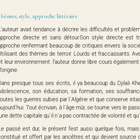
Thèmes, style, approche littéraire
L’auteurr avait tendance à décrire les difficultés et probl
approche directe et sans détour.Son style directe est 
approche renfermant beaucoup de critiques envers la sociét
Utilisant des thèmes de terroir. Lourds et fraccassants. Av
et leur environnement. l'auteur donne libre cours également 
'origine.
Dans presque tous ses écrits, il ya beaucoup du Djilali Khe
adolescence, son éducation, sa formation, ses souffranc
toutes les guerres subies par l´Algérie et que conserve int
aujourd´hui. Tout écrivain, à l´âge mûr, se tourne vers le pa
´une dette capitale qu´il n´a pas contractée de volonté et qu´
Le passé est dur, le présent l’est aussi quelque fois, mais
constitué et offert par les ancêtres et qui devient source 