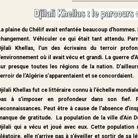
La plaine du Chélif avait enfantée beaucoup d’hommes.
changement. Véhiculer ce qui était tant attendu. Pa
Djilali Khellas, l’un des écrivains du terroir profo
l’environnement où il avait vécu et grandi. La guerre d’A
sur presque toutes les régions de la nation. D’ailleur
terroir de l’Algérie s’apparentaient et se concordaient.
Djilali Khellas fut ce littéraire connu à l’échelle mondia
pas à s’imposer en profondeur dans son fief. 
reconnaissances. Peut être à cause de l’absence d’ins
manque de gratitude. La population de la ville d’Ain De
Djilali qui a vécu et joué avec eux. Cette population
aléatoire, elle n’arrive pas à s’éveiller et sortir de sa