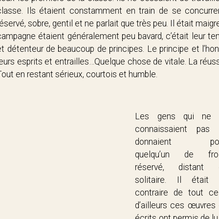
classe. Ils étaient constamment en train de se concurrence
réservé, sobre, gentil et ne parlait que très peu. Il était maig
campagne étaient généralement peu bavard, c’était leur te
et détenteur de beaucoup de principes. Le principe et l’h
leurs esprits et entrailles…Quelque chose de vitale. La réussi
Tout en restant sérieux, courtois et humble.
Les gens qui ne 
connaissaient pas 
donnaient po
quelqu’un de froi
réservé, distant 
solitaire. Il était 
contraire de tout cel
d’ailleurs ces œuvres 
écrits ont permis de l