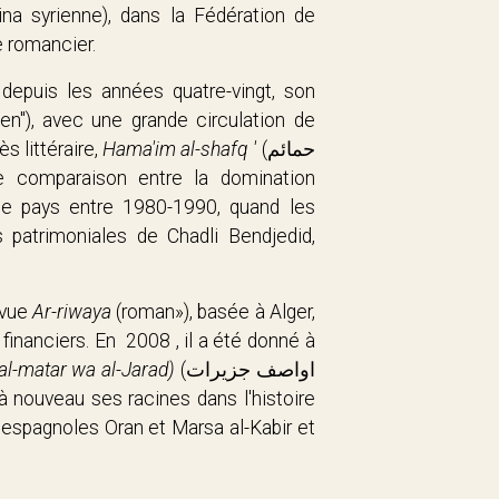
na syrienne), dans la Fédération de
e romancier.
 depuis les années quatre-vingt, son
hien"), avec une grande circulation de
s littéraire,
Hama'im al-shafq '
(
حمائم
lle comparaison entre la domination
e pays entre 1980-1990, quand les
es patrimoniales de
Chadli
Bendjedid,
revue
Ar-riwaya
(roman»), basée à Alger,
financiers. En 2008 , il a été donné à
(al-matar wa al-Jarad)
(
اواصف جزيرات
 à nouveau ses racines dans l'histoire
s espagnoles Oran et Marsa al-Kabir et