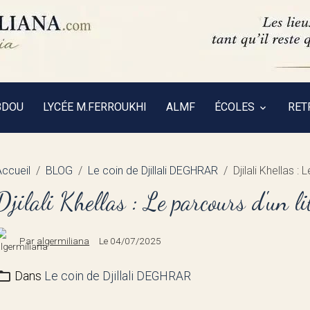
BDOU
LYCÉE M.FERROUKHI
ALMF
ÉCOLES
RET
Accueil
BLOG
Le coin de Djillali DEGHRAR
Djilali Khellas : 
Djilali Khellas : Le parcours d'un li
Par
algermiliana
Le 04/07/2025
Dans
Le coin de Djillali DEGHRAR
__________________________