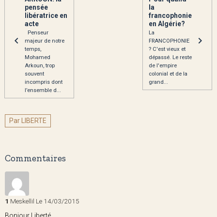
pensée
la
libératrice en
francophonie
acte
en Algérie?
Penseur
La
majeur de notre
FRANCOPHONIE
temps,
? C'est vieux et
Mohamed
dépassé. Le reste
Arkoun, trop
de l'empire
souvent
colonial et de la
incompris dont
grand...
l’ensemble d...
Par LIBERTE
Commentaires
1
Meskellil
Le 14/03/2015
Bonjour Liberté,