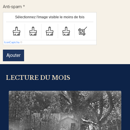
Anti-spam
Sélectionnez l'image visible le moins de fois
IconCaptcha
©
Ajouter
LECTURE DU MOIS