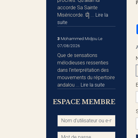
proches. Qu'allah lui
p
accorde Sa Sainte
Miséricorde. إِنَّا ...
Lire la
suite
3
Mohammed Midjou
Le
07/08/2026
Que de sensations
mélodieuses ressenties
dans l'interprétation des
mouvements du répertoire
andalou ...
Lire la suite
ESPACE MEMBRE
S