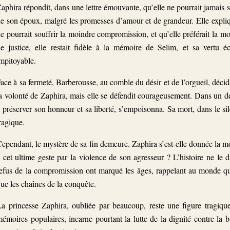
aphira répondit, dans une lettre émouvante, qu’elle ne pourrait jamai
e son époux, malgré les promesses d’amour et de grandeur. Elle expli
e pourrait souffrir la moindre compromission, et qu’elle préférait la m
e justice, elle restait fidèle à la mémoire de Selim, et sa vertu 
mpitoyable.
ace à sa fermeté, Barberousse, au comble du désir et de l’orgueil, décida
a volonté de Zaphira, mais elle se défendit courageusement. Dans un der
 préserver son honneur et sa liberté, s’empoisonna. Sa mort, dans le sil
ragique.
ependant, le mystère de sa fin demeure. Zaphira s’est-elle donnée la mo
 cet ultime geste par la violence de son agresseur ? L’histoire ne le d
efus de la compromission ont marqué les âges, rappelant au monde qu
ue les chaînes de la conquête.
a princesse Zaphira, oubliée par beaucoup, reste une figure tragique
émoires populaires, incarne pourtant la lutte de la dignité contre la b