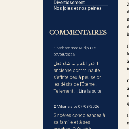
Divertissement
Z
Nos joies et nos peines
d
n
d
COMMENTAIRES
i
F
1
Mohammed Midjou
Le
l
07/08/2026
à
قدر الله و ما شاء فعل. L'
t
ancienne communauté
s'effrite peu à peu selon
C
les désirs de l'Éternel.
à
Tellement ...
Lire la suite
r
q
2
Milianais
Le 07/08/2026
L
Sincères condoléances à
sa famille et à ses
m