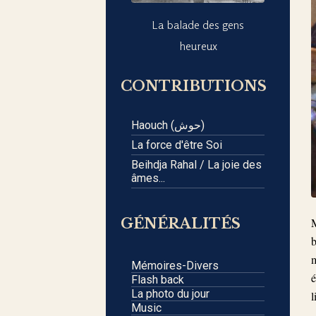
La balade des gens
heureux
CONTRIBUTIONS
Haouch (حوش)
La force d'être Soi
Beihdja Rahal / La joie des
âmes...
GÉNÉRALITÉS
M
b
m
Mémoires-Divers
é
Flash back
La photo du jour
l
Music