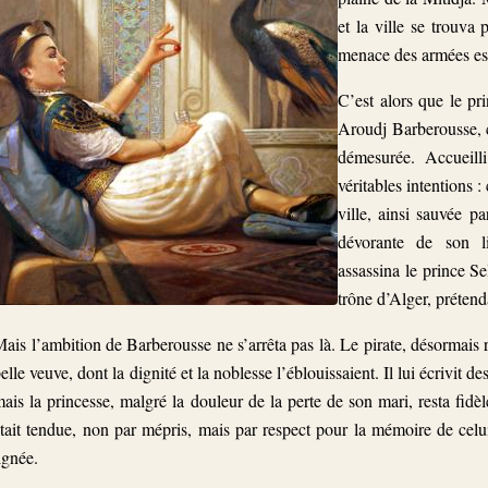
et la ville se trouva 
menace des armées es
C’est alors que le pr
Aroudj Barberousse, c
démesurée. Accueill
véritables intentions 
ville, ainsi sauvée p
dévorante de son li
assassina le prince S
trône d’Alger, prétend
ais l’ambition de Barberousse ne s’arrêta pas là. Le pirate, désormais 
elle veuve, dont la dignité et la noblesse l’éblouissaient. Il lui écrivit 
ais la princesse, malgré la douleur de la perte de son mari, resta fidèle
tait tendue, non par mépris, mais par respect pour la mémoire de celu
ignée.