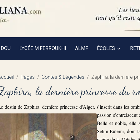
BDOU
LYCÉE M.FERROUKHI
ALMF
ÉCOLES
RET
Accueil
Pages
Contes & Légendes
Zaphira, la dernière p
Zaphira, la dernière princesse du r
e destin de Zaphira, dernière princesse d'Alger, s’inscrit dans les omb
passion s’entrelacent 
Belle et noble, elle
Selim Eutemi, dont la
plaine de la Mitidja. 