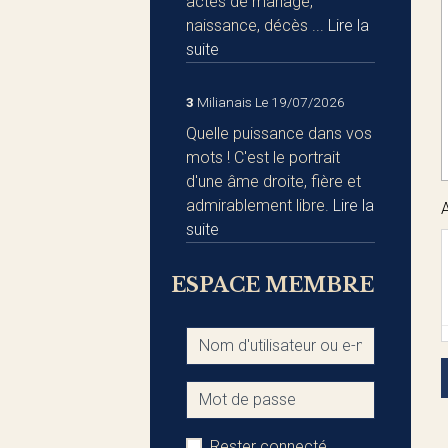
actes de mariage,
naissance, décès ...
Lire la
suite
3
Milianais
Le 19/07/2026
Quelle puissance dans vos
mots ! C'est le portrait
d'une âme droite, fière et
admirablement libre.
Lire la
suite
ESPACE MEMBRE
Rester connecté