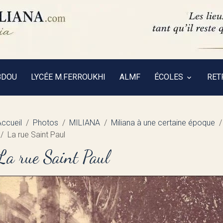
BDOU
LYCÉE M.FERROUKHI
ALMF
ÉCOLES
RET
Accueil
Photos
MILIANA
Miliana à une certaine époque
La rue Saint Paul
La rue Saint Paul