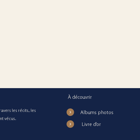
À découvrir
avers les récits, les
Albums photos
ont vécus.
Livre d'or