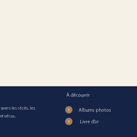
À découvrir
avers les récits, les
Albums photos
ont vécus.
Livre d'or