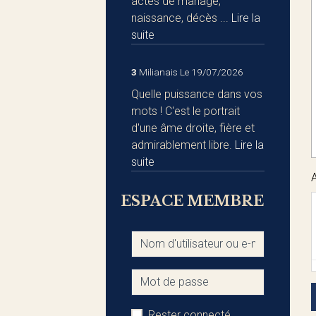
actes de mariage,
naissance, décès ...
Lire la
suite
3
Milianais
Le 19/07/2026
Quelle puissance dans vos
mots ! C'est le portrait
d'une âme droite, fière et
admirablement libre.
Lire la
suite
ESPACE MEMBRE
Rester connecté