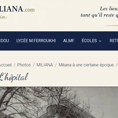
BDOU
LYCÉE M.FERROUKHI
ALMF
ÉCOLES
RET
Accueil
Photos
MILIANA
Miliana à une certaine époque
L'hôpital