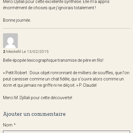
Merci Djillali pour cette excellente synthèse. Elle m'a appris
énormément de choses que j'ignorais totalement !
Bonne journée.
2
Meskellil
Le 13/02/2015
Belle épopée lexicographique transmise de père en fils!
« Petit Robert : Doux objet ronronnant de milliers de souffles, que l'on
peut caresser comme un chat fidèle, qui s'ouvre alors comme un
écrin et qui jamais ne griffe ni ne déçoit. » P. Claudel
Merci M. Djillali pour cette découverte!
Ajouter un commentaire
Nom