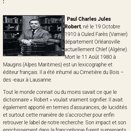
:
Paul Charles Jules
Robert
, né le 19 Octobre
1910 à Ouled Farès (Varnier)
département Orléansville
actuellement Chlef (Algérie).
Mort le 11 Août 1980 à
Maugins (Alpes Maritimes) est un lexicographe et
éditeur français. Il a été inhumé au Cimetière du Bois –
des -eaux à Lausanne.
Tout le monde connait ou du moins savait ce que le
dictionnaire « Robert » voulait vraiment signifier. Il avait
également apporté en termes d’assurances, de lucidités
et surtout cette manière de s’accrocher pour enfin
retrouver le label de notre recherche. Son impact et son
enrichissement dans la francophonie furent surprenants