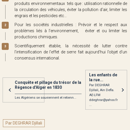
produits environnementaux tels que : utilisation rationnelle de
la circulation des véhicules, éviter la pollution d’air, limiter les
engrais et les pesticides etc…
Pour les sociétés industrielles : Prévoir et le respect aux
problèmes liés à l’environnement, éviter et ou limiter les
productions chimiques.
Scientifiquement établie, la nécessité de lutter contre
l’intensification de l’effet de serre fait aujourd’hui l’objet d’un
consensus international.
Les enfants de
la rue...
Conquête et pillage du trésor de la
Par DEGHRAR
Régence d'Alger en 1830
Djillali, Ain Defla.
______________________________________________
AE-LFM
Les Algériens se souviennent et retienn...
ddeghrar@yahoo.fr
...
Par DEGHRAR Djillali