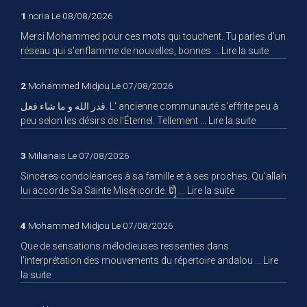
1
noria
Le 08/08/2026
Merci Mohammed pour ces mots qui touchent. Tu parles d'un
réseau qui s'enflamme de nouvelles, bonnes ...
Lire la suite
2
Mohammed Midjou
Le 07/08/2026
قدر الله و ما شاء فعل. L' ancienne communauté s'effrite peu à
peu selon les désirs de l'Éternel. Tellement ...
Lire la suite
3
Milianais
Le 07/08/2026
Sincères condoléances à sa famille et à ses proches. Qu'allah
lui accorde Sa Sainte Miséricorde. إِنَّا ...
Lire la suite
4
Mohammed Midjou
Le 07/08/2026
Que de sensations mélodieuses ressenties dans
l'interprétation des mouvements du répertoire andalou ...
Lire
la suite