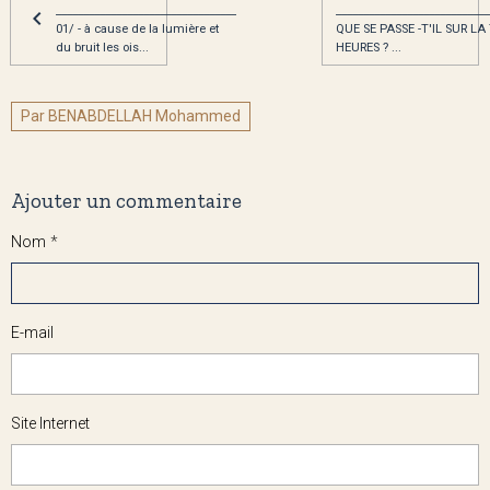
_________________________________
____________________________
01/ - à cause de la lumière et
QUE SE PASSE -T'IL SUR LA
du bruit les ois...
HEURES ? ...
Par BENABDELLAH Mohammed
Ajouter un commentaire
Nom
E-mail
Site Internet