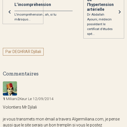
L’incompréhension
l'hypertension
artérielle
_________________________________________
L’incompréhension ; ah, si tu
Dr Abdallah
m&rsquo...
Ayouni, médecin
possédant le
certificat d’études
spé...
Par DEGHRAR Djillali
Commentaires
1
Miliani2Keur
Le 12/09/2014
Volontiers Mr Djilali
je vous transmets mon émail a travers Algermiliana.com, je pense
aussi que le site serais un bon tremplin si vous le postez