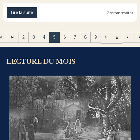
Lire la suite
7 commentaires
2
3
4
5
6
7
8
9
LECTURE DU MOIS