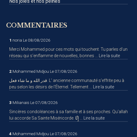
Nos joies et nos peines
COMMENTAIRES
1
noria
Le 08/08/2026
Merci Mohammed pour ces mots qui touchent. Tu parles d'un
réseau qui s'enflamme de nouvelles, bonnes ...
Lire la suite
2
Mohammed Midjou
Le 07/08/2026
قدر الله و ما شاء فعل. L' ancienne communauté s'effrite peu à
peu selon les désirs de l'Éternel. Tellement ...
Lire la suite
3
Milianais
Le 07/08/2026
Sincères condoléances à sa famille et à ses proches. Qu'allah
lui accorde Sa Sainte Miséricorde. إِنَّا ...
Lire la suite
4
Mohammed Midjou
Le 07/08/2026