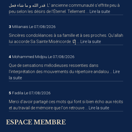
قدر الله و ما شاء فعل. L' ancienne communauté s'effrite peu à
peu selon les désirs de l'Éternel. Tellement ...
Lire la suite
3
Milianais
Le 07/08/2026
Sincères condoléances à sa famille et à ses proches. Qu'allah
lui accorde Sa Sainte Miséricorde. إِنَّا ...
Lire la suite
4
Mohammed Midjou
Le 07/08/2026
Que de sensations mélodieuses ressenties dans
l'interprétation des mouvements du répertoire andalou ...
Lire
la suite
5
Fadila
Le 07/08/2026
Merci d'avoir partagé ces mots qui font si bien écho aux récits
et au travail de mémoire que l'on retrouve ...
Lire la suite
ESPACE MEMBRE